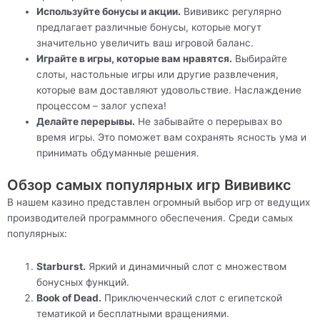
Используйте бонусы и акции.
Вививикс регулярно
предлагает различные бонусы, которые могут
значительно увеличить ваш игровой баланс.
Играйте в игры, которые вам нравятся.
Выбирайте
слоты, настольные игры или другие развлечения,
которые вам доставляют удовольствие. Наслаждение
процессом – залог успеха!
Делайте перерывы.
Не забывайте о перерывах во
время игры. Это поможет вам сохранять ясность ума и
принимать обдуманные решения.
Обзор самых популярных игр Вививикс
В нашем казино представлен огромный выбор игр от ведущих
производителей программного обеспечения. Среди самых
популярных:
Starburst.
Яркий и динамичный слот с множеством
бонусных функций.
Book of Dead.
Приключенческий слот с египетской
тематикой и бесплатными вращениями.